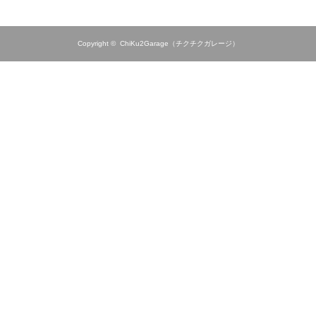
Copyright ©
ChiKu2Garage（チクチクガレージ）